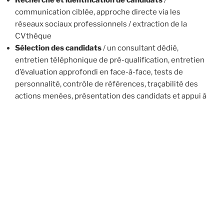
communication ciblée, approche directe via les
réseaux sociaux professionnels / extraction de la
CVthèque
Sélection des candidats
/ un consultant dédié,
entretien téléphonique de pré-qualification, entretien
d’évaluation approfondi en face-à-face, tests de
personnalité, contrôle de références, traçabilité des
actions menées, présentation des candidats et appui à
la décision
Suivi d’intégration
/ employeur et candidat, garantie
de poursuite du recrutement en cas de défaillance
durant la période d’essai
Des conditions sans surprise…
Prestation complète au forfait
Seulement 10 % d’acompte pour lancer le recrutement